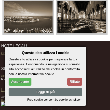
NOTE LEGALI
Questo sito utilizza i cookie
Obblighi di trasparenza
Questo sito utilizza i cookie per migliorare la tua
esperienza. Continuando la navigazione su questo
SIAMO SEMPRE APERTI
sito acconsenti all'utilizzo dei cookie in conformità
con la nostra informativa cookie.
Siamo aperti tutti i giorni, compresa la domenica
h 9.30 - 12.30 , 15.30 - 18.30
Acconsento
Rifiuto
LINK UTILI GRADO »
Leggi di più
Athena Immobiliare Grado | P.IVA 00442010310 | © 2019
Free cookie consent by cookie-script.com
Privacy
| By
Banca delle Case
<-- -->